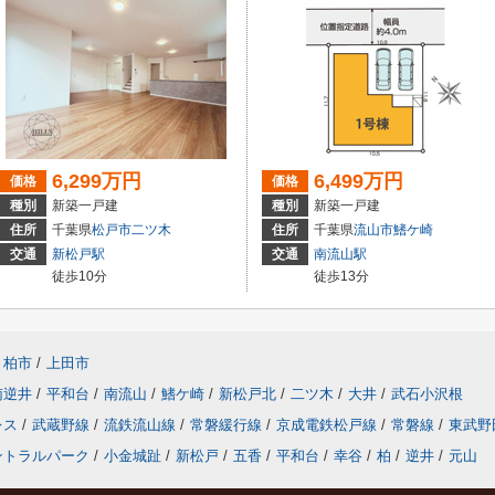
6,299万円
6,499万円
価格
価格
種別
新築一戸建
種別
新築一戸建
住所
千葉県
松戸市
二ツ木
住所
千葉県
流山市
鰭ケ崎
交通
新松戸駅
交通
南流山駅
徒歩10分
徒歩13分
柏市
/
上田市
南逆井
/
平和台
/
南流山
/
鰭ケ崎
/
新松戸北
/
二ツ木
/
大井
/
武石小沢根
レス
/
武蔵野線
/
流鉄流山線
/
常磐緩行線
/
京成電鉄松戸線
/
常磐線
/
東武野
ントラルパーク
/
小金城趾
/
新松戸
/
五香
/
平和台
/
幸谷
/
柏
/
逆井
/
元山