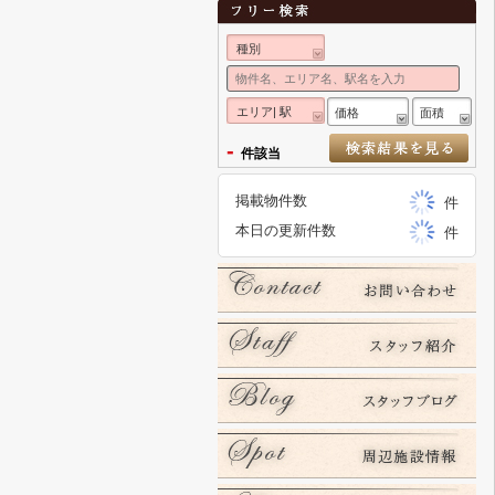
種別
エリア| 駅
価格
面積
-
件該当
掲載物件数
件
本日の更新件数
件