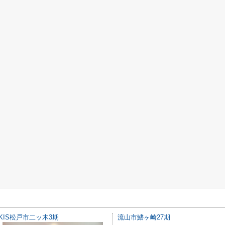
KIS松戸市二ッ木3期
流山市鰭ヶ崎27期