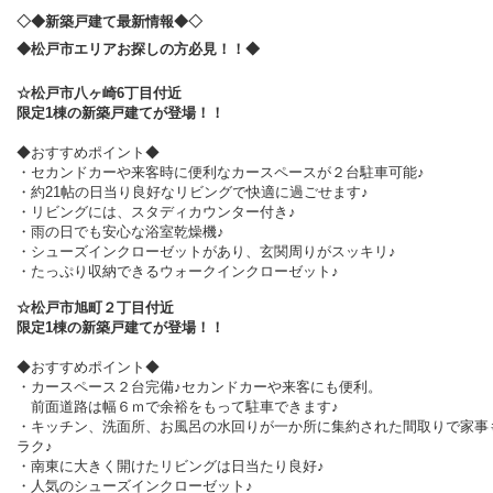
◇◆新築戸建て最新情報◆◇
◆松戸市エリアお探しの方必見！！◆
☆松戸市八ヶ崎6丁目付近
限定1棟の新築戸建てが登場！！
◆おすすめポイント◆
・セカンドカーや来客時に便利なカースペースが２台駐車可能♪
・約21帖の日当り良好なリビングで快適に過ごせます♪
・リビングには、スタディカウンター付き♪
・雨の日でも安心な浴室乾燥機♪
・シューズインクローゼットがあり、玄関周りがスッキリ♪
・たっぷり収納できるウォークインクローゼット♪
☆松戸市旭町２丁目付近
限定1棟の新築戸建てが登場！！
◆おすすめポイント◆
・カースペース２台完備♪セカンドカーや来客にも便利。
前面道路は幅６ｍで余裕をもって駐車できます♪
・キッチン、洗面所、お風呂の水回りが一か所に集約された間取りで家事
ラク♪
・南東に大きく開けたリビングは日当たり良好♪
・人気のシューズインクローゼット♪