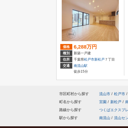
6,288万円
価格
種別
新築一戸建
住所
千葉県
松戸市
新松戸
７丁目
交通
南流山駅
徒歩15分
市区町村から探す
流山市
/
松戸市
/
町名から探す
宮園
/
新松戸
/
路線から探す
つくばエクスプ
駅から探す
南流山
/
流山セ