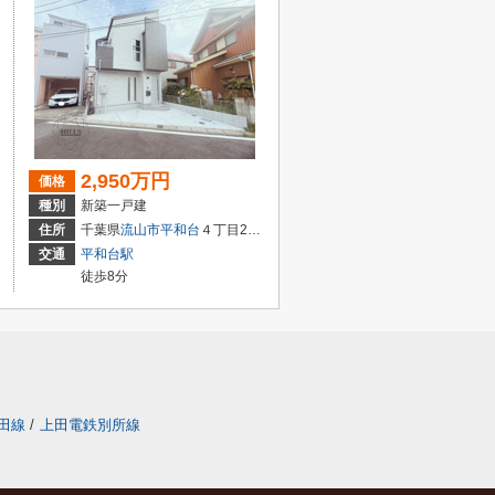
2,950万円
価格
種別
新築一戸建
住所
千葉県
流山市
平和台
４丁目299-4
交通
平和台駅
徒歩8分
田線
/
上田電鉄別所線