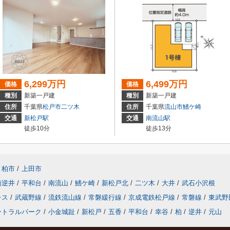
6,299万円
6,499万円
価格
価格
種別
新築一戸建
種別
新築一戸建
住所
千葉県
松戸市
二ツ木
住所
千葉県
流山市
鰭ケ崎
交通
新松戸駅
交通
南流山駅
徒歩10分
徒歩13分
柏市
/
上田市
南逆井
/
平和台
/
南流山
/
鰭ケ崎
/
新松戸北
/
二ツ木
/
大井
/
武石小沢根
レス
/
武蔵野線
/
流鉄流山線
/
常磐緩行線
/
京成電鉄松戸線
/
常磐線
/
東武野
ントラルパーク
/
小金城趾
/
新松戸
/
五香
/
平和台
/
幸谷
/
柏
/
逆井
/
元山