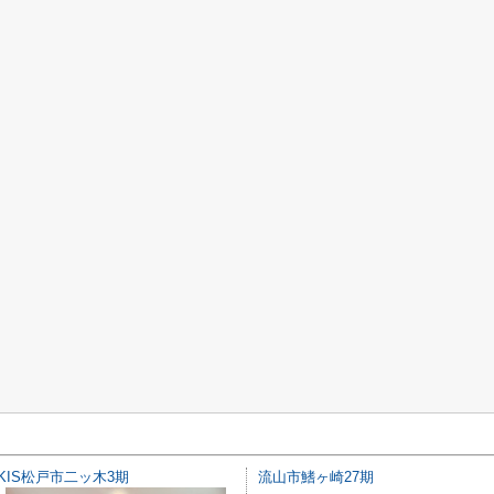
KIS松戸市二ッ木3期
流山市鰭ヶ崎27期