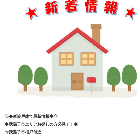
◇◆新築戸建て最新情報◆◇
◆我孫子市エリアお探しの方必見！！◆
☆我孫子市根戸付近