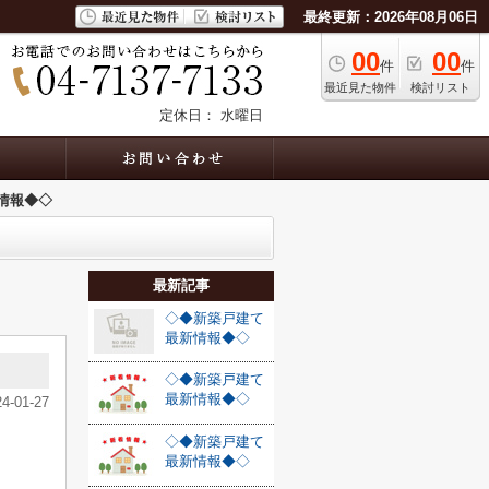
最終更新：2026年08月06日
00
00
件
件
最近見た物件
検討リスト
定休日： 水曜日
情報◆◇
最新記事
◇◆新築戸建て
最新情報◆◇
◇◆新築戸建て
最新情報◆◇
24-01-27
◇◆新築戸建て
最新情報◆◇