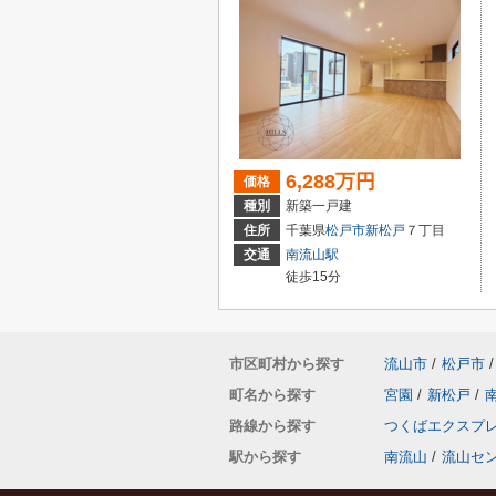
6,288万円
価格
種別
新築一戸建
住所
千葉県
松戸市
新松戸
７丁目
交通
南流山駅
徒歩15分
市区町村から探す
流山市
/
松戸市
/
町名から探す
宮園
/
新松戸
/
路線から探す
つくばエクスプ
駅から探す
南流山
/
流山セ