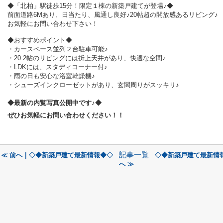
◆「北柏」駅徒歩15分！限定１棟の新築戸建てが登場♪◆
前面道路6Mあり、日当たり、風通し良好♪20帖超の開放感あるリビング♪
お気軽にお問い合わせ下さい！
◆おすすめポイント◆
・カースペース並列２台駐車可能♪
・20.2帖のリビングには折上天井があり、快適な空間♪
・LDKには、スタディコーナー付♪
・雨の日も安心な浴室乾燥機♪
・シューズインクローゼットがあり、玄関周りがスッキリ♪
◆最新の内覧写真公開中です♪◆
ぜひお気軽にお問い合わせください！！
記事一覧
≪ 前へ｜◇◆新築戸建て最新情報◆◇
◇◆新築戸建て最新情
へ ≫