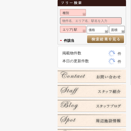
種別
エリア| 駅
価格
面積
-
件該当
掲載物件数
件
本日の更新件数
件