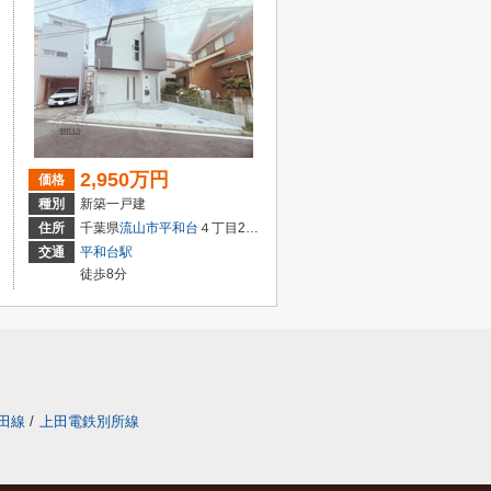
2,950万円
価格
種別
新築一戸建
住所
千葉県
流山市
平和台
４丁目299-4
交通
平和台駅
徒歩8分
田線
/
上田電鉄別所線