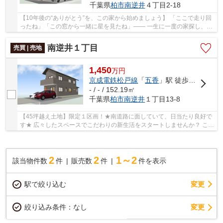
千葉県
柏市
南逆井
４丁目2-18
【10年後の“ありがとう”を、この家から始めましょう】 「ここで走り回
ったね」「この窓から一緒に星を見たね」―― 一生に一度の家探し、そ
んな“家族の物語”が生まれる場所を、私たちが...
南逆井１丁目
売買 | 売地
1,450
万
円
京成電鉄松戸線
「
五香
」駅 徒歩24分
- / - / 152.19㎡
千葉県
柏市
南逆井
１丁目13-8
【45坪越え土地】限定１区画！★南道路に面していて、日当たり良好で
す★ 広々したスペースでこだわりの新生活をスタートしませんか？ これ
から注文住宅をご検討の方、間取りのご相談も...
2
2
1～2
該当物件数
件
販売数
件
件を表示
駅で絞り込む
変更
変更
絞り込み条件：
なし