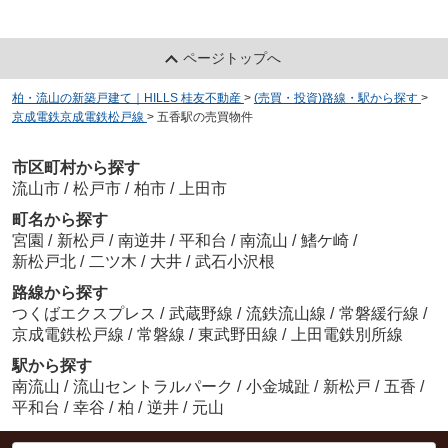
ページトップへ
柏・流山の新築戸建て｜HILLS 桂友不動産
>
(売買・投資)路線・駅から探す
>
京成電鉄京成電鉄松戸線
>
五香駅の売買物件
市区町村から探す
流山市
/
松戸市
/
柏市
/
上田市
町名から探す
宮園
/
新松戸
/
南逆井
/
平和台
/
南流山
/
鰭ケ崎
/
新松戸北
/
二ツ木
/
大井
/
武石小沢根
路線から探す
つくばエクスプレス
/
武蔵野線
/
流鉄流山線
/
常磐緩行線
/
京成電鉄松戸線
/
常磐線
/
東武野田線
/
上田電鉄別所線
駅から探す
南流山
/
流山セントラルパーク
/
小金城趾
/
新松戸
/
五香
/
平和台
/
幸谷
/
柏
/
逆井
/
元山