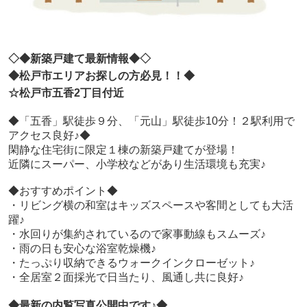
◇◆新築戸建て最新情報◆◇
◆松戸市エリアお探しの方必見！！◆
☆松戸市五香2丁目付近
◆「五香」駅徒歩９分、「元山」駅徒歩10分！２駅利用で
アクセス良好♪◆
閑静な住宅街に限定１棟の新築戸建てが登場！
近隣にスーパー、小学校などがあり生活環境も充実♪
◆おすすめポイント◆
・リビング横の和室はキッズスペースや客間としても大活
躍♪
・水回りが集約されているので家事動線もスムーズ♪
・雨の日も安心な浴室乾燥機♪
・たっぷり収納できるウォークインクローゼット♪
・全居室２面採光で日当たり、風通し共に良好♪
◆最新の内覧写真公開中です♪◆