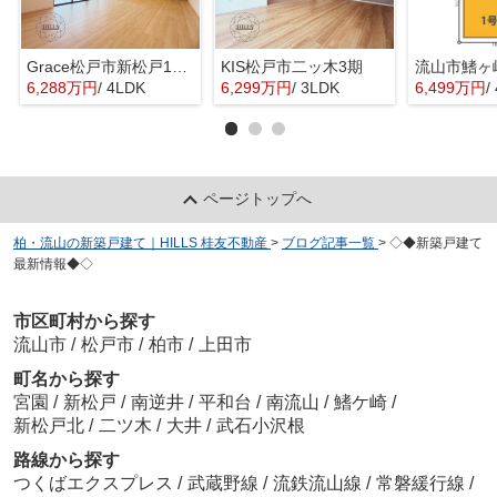
Grace松戸市新松戸14期
KIS松戸市二ッ木3期
流山市鰭ヶ
6,288万円
/ 4LDK
6,299万円
/ 3LDK
6,499万円
/
ページトップへ
柏・流山の新築戸建て｜HILLS 桂友不動産
>
ブログ記事一覧
>
◇◆新築戸建て
最新情報◆◇
市区町村から探す
流山市
/
松戸市
/
柏市
/
上田市
町名から探す
宮園
/
新松戸
/
南逆井
/
平和台
/
南流山
/
鰭ケ崎
/
新松戸北
/
二ツ木
/
大井
/
武石小沢根
路線から探す
つくばエクスプレス
/
武蔵野線
/
流鉄流山線
/
常磐緩行線
/