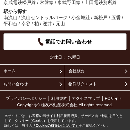
京成電鉄松戸線
/
常磐線
/
東武野田線
/
上田電鉄別所線
駅から探す
南流山
/
流山セントラルパーク
/
小金城趾
/
新松戸
/
五香
/
平和台
/
幸谷
/
柏
/
逆井
/
元山
電話でお問い合わせ
定休日：
水曜日
ホーム
会社概要
お問い合わせ
物件リクエスト
プライバシーポリシー
利用規約
アクセスマップ
PCサイト
Copyright(c) 桂友不動産株式会社 All rights reserved.
当サイトでは、お客様の当サイト利用状況把握、サービス向上検討を目的と
して、クッキー（Cookie）を使用しています。
詳しくは、当社の
「Cookieの取扱いについて」
をご確認ください。