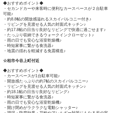
◆おすすめポイント◆
・セカンドカーや来客時に便利なカースペースが２台駐車
可能♪
・約8.8帖の開放感溢れるスカイバルコニー付き♪
・リビングを見渡せる人気の対面式キッチン♪
・約17.8帖の日当り良好なリビングで快適に過ごせます♪
・たっぷり収納できるウォークインクローゼット♪
・雨の日でも安心な浴室乾燥機♪
・時短家事に繋がる食洗器♪
・地震の揺れを軽減する免震構造♪
☆柏市今谷上町付近
◆おすすめポイント◆
・カースペースが1台駐車可能♪
・開放感たっぷりの約7帖のスカイバルコニー♪
・リビングを見渡せる人気の対面式キッチン♪
・約18.1帖の日当り良好なリビング♪
・時短家事に繋がる食洗器♪
・雨の日でも安心な浴室乾燥機♪
・開け閉めがラクラクな電動シャッター♪
・調湿・防腐効果・花粉やアレルギー対策にもなる炭の室