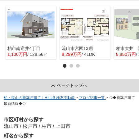
柏市南逆井4丁目
流山市宮園13期
1,100万円
/ 128.56㎡
8,299万円
/ 4LDK
5,850万円
/
ページトップへ
柏・流山の新築戸建て｜HILLS 桂友不動産
>
ブログ記事一覧
>
◇◆新築戸建て
最新情報◆◇
市区町村から探す
流山市
/
松戸市
/
柏市
/
上田市
町名から探す