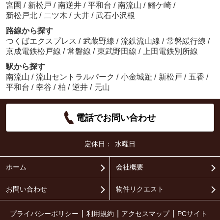
宮園
/
新松戸
/
南逆井
/
平和台
/
南流山
/
鰭ケ崎
/
新松戸北
/
二ツ木
/
大井
/
武石小沢根
路線から探す
つくばエクスプレス
/
武蔵野線
/
流鉄流山線
/
常磐緩行線
/
京成電鉄松戸線
/
常磐線
/
東武野田線
/
上田電鉄別所線
駅から探す
南流山
/
流山セントラルパーク
/
小金城趾
/
新松戸
/
五香
/
平和台
/
幸谷
/
柏
/
逆井
/
元山
電話でお問い合わせ
定休日：
水曜日
ホーム
会社概要
お問い合わせ
物件リクエスト
プライバシーポリシー
利用規約
アクセスマップ
PCサイト