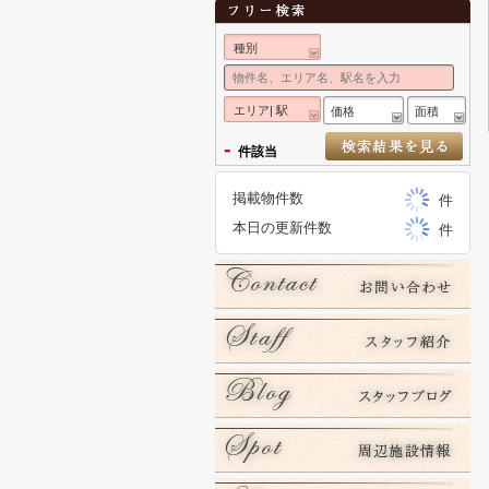
種別
エリア| 駅
価格
面積
-
件該当
掲載物件数
件
本日の更新件数
件