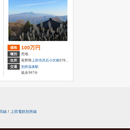
100万円
価格
種別
売地
住所
長野県
上田市
武石小沢根
576-480
交通
別所温泉駅
徒歩347分
田線
/
上田電鉄別所線