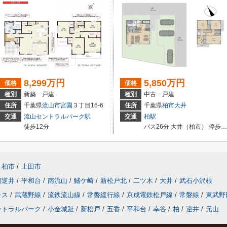
8,299万円
5,850万円
価格
価格
種別
新築一戸建
種別
中古一戸建
住所
千葉県
流山市
宮園
３丁目16-6
住所
千葉県
柏市
大井
交通
流山セントラルパーク駅
交通
柏駅
徒歩12分
バス26分 大井（柏市） 停歩14分
柏市
/
上田市
南逆井
/
平和台
/
南流山
/
鰭ケ崎
/
新松戸北
/
二ツ木
/
大井
/
武石小沢根
レス
/
武蔵野線
/
流鉄流山線
/
常磐緩行線
/
京成電鉄松戸線
/
常磐線
/
東武野
ントラルパーク
/
小金城趾
/
新松戸
/
五香
/
平和台
/
幸谷
/
柏
/
逆井
/
元山