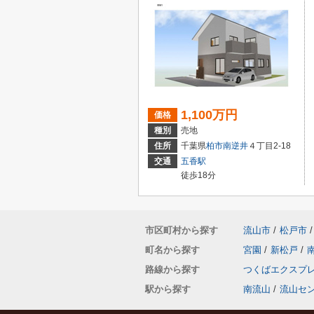
1,100万円
価格
種別
売地
住所
千葉県
柏市
南逆井
４丁目2-18
交通
五香駅
徒歩18分
市区町村から探す
流山市
/
松戸市
/
町名から探す
宮園
/
新松戸
/
路線から探す
つくばエクスプ
駅から探す
南流山
/
流山セ