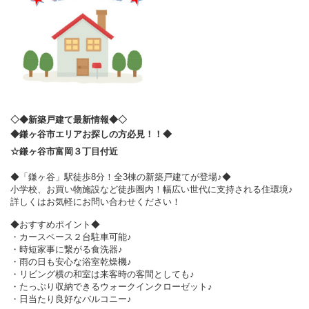
◇◆新築戸建て最新情報◆◇
◆鎌ヶ谷市エリアお探しの方必見！！◆
☆鎌ヶ谷市富岡３丁目付近
◆「鎌ヶ谷」駅徒歩8分！全3棟の新築戸建てが登場♪◆
小学校、お買い物施設など徒歩圏内！幅広い世代に支持される住環境♪
詳しくはお気軽にお問い合わせください！
◆おすすめポイント◆
・カースペース２台駐車可能♪
・時短家事に繋がる食洗器♪
・雨の日も安心な浴室乾燥機♪
・リビング横の和室は来客時の客間としても♪
・たっぷり収納できるウォークインクローゼット♪
・日当たり良好なバルコニー♪