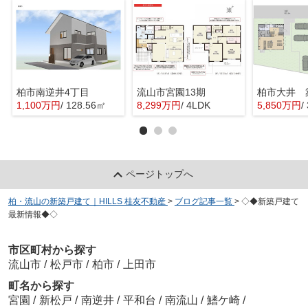
柏市南逆井4丁目
流山市宮園13期
1,100万円
/ 128.56㎡
8,299万円
/ 4LDK
5,850万円
/
ページトップへ
柏・流山の新築戸建て｜HILLS 桂友不動産
>
ブログ記事一覧
>
◇◆新築戸建て
最新情報◆◇
市区町村から探す
流山市
/
松戸市
/
柏市
/
上田市
町名から探す
宮園
/
新松戸
/
南逆井
/
平和台
/
南流山
/
鰭ケ崎
/