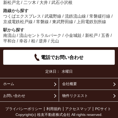
新松戸北
/
二ツ木
/
大井
/
武石小沢根
路線から探す
つくばエクスプレス
/
武蔵野線
/
流鉄流山線
/
常磐緩行線
/
京成電鉄松戸線
/
常磐線
/
東武野田線
/
上田電鉄別所線
駅から探す
南流山
/
流山セントラルパーク
/
小金城趾
/
新松戸
/
五香
/
平和台
/
幸谷
/
柏
/
逆井
/
元山
電話でお問い合わせ
定休日：
水曜日
ホーム
会社概要
お問い合わせ
物件リクエスト
プライバシーポリシー
利用規約
アクセスマップ
PCサイト
Copyright(c) 桂友不動産株式会社 All rights reserved.