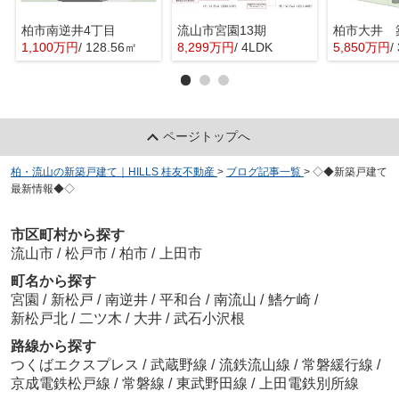
柏市南逆井4丁目
流山市宮園13期
1,100万円
/ 128.56㎡
8,299万円
/ 4LDK
5,850万円
/
ページトップへ
柏・流山の新築戸建て｜HILLS 桂友不動産
>
ブログ記事一覧
>
◇◆新築戸建て
最新情報◆◇
市区町村から探す
流山市
/
松戸市
/
柏市
/
上田市
町名から探す
宮園
/
新松戸
/
南逆井
/
平和台
/
南流山
/
鰭ケ崎
/
新松戸北
/
二ツ木
/
大井
/
武石小沢根
路線から探す
つくばエクスプレス
/
武蔵野線
/
流鉄流山線
/
常磐緩行線
/
京成電鉄松戸線
/
常磐線
/
東武野田線
/
上田電鉄別所線