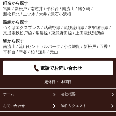
町名から探す
宮園
/
新松戸
/
南逆井
/
平和台
/
南流山
/
鰭ケ崎
/
新松戸北
/
二ツ木
/
大井
/
武石小沢根
路線から探す
つくばエクスプレス
/
武蔵野線
/
流鉄流山線
/
常磐緩行線
/
京成電鉄松戸線
/
常磐線
/
東武野田線
/
上田電鉄別所線
駅から探す
南流山
/
流山セントラルパーク
/
小金城趾
/
新松戸
/
五香
/
平和台
/
幸谷
/
柏
/
逆井
/
元山
電話でお問い合わせ
定休日：
水曜日
ホーム
会社概要
お問い合わせ
物件リクエスト