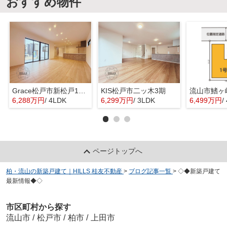
おすすめ物件
Grace松戸市新松戸14期
KIS松戸市二ッ木3期
流山市鰭ヶ
6,288万円
/ 4LDK
6,299万円
/ 3LDK
6,499万円
/
ページトップへ
柏・流山の新築戸建て｜HILLS 桂友不動産
>
ブログ記事一覧
>
◇◆新築戸建て
最新情報◆◇
市区町村から探す
流山市
/
松戸市
/
柏市
/
上田市