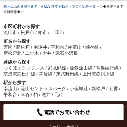
柏・流山の新築戸建て｜HILLS 桂友不動産
>
ブログ記事一覧
>
◇◆新築戸建て
最新情報◆◇
市区町村から探す
流山市
/
松戸市
/
柏市
/
上田市
町名から探す
宮園
/
新松戸
/
南逆井
/
平和台
/
南流山
/
鰭ケ崎
/
新松戸北
/
二ツ木
/
大井
/
武石小沢根
路線から探す
つくばエクスプレス
/
武蔵野線
/
流鉄流山線
/
常磐緩行線
/
京成電鉄松戸線
/
常磐線
/
東武野田線
/
上田電鉄別所線
駅から探す
南流山
/
流山セントラルパーク
/
小金城趾
/
新松戸
/
五香
/
平和台
/
幸谷
/
柏
/
逆井
/
元山
電話でお問い合わせ