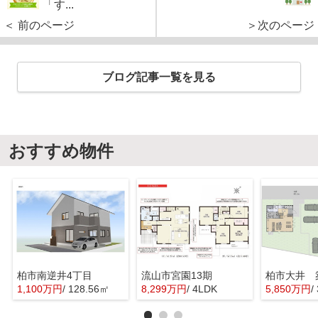
「す...
＜ 前のページ
＞次のページ
ブログ記事一覧を見る
おすすめ物件
柏市南逆井4丁目
流山市宮園13期
1,100万円
/ 128.56㎡
8,299万円
/ 4LDK
5,850万円
/