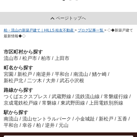
ページトップへ
柏・流山の新築戸建て｜HILLS 桂友不動産
>
ブログ記事一覧
>
◇◆新築戸建て
最新情報◆◇
市区町村から探す
流山市
/
松戸市
/
柏市
/
上田市
町名から探す
宮園
/
新松戸
/
南逆井
/
平和台
/
南流山
/
鰭ケ崎
/
新松戸北
/
二ツ木
/
大井
/
武石小沢根
路線から探す
つくばエクスプレス
/
武蔵野線
/
流鉄流山線
/
常磐緩行線
/
京成電鉄松戸線
/
常磐線
/
東武野田線
/
上田電鉄別所線
駅から探す
南流山
/
流山セントラルパーク
/
小金城趾
/
新松戸
/
五香
/
平和台
/
幸谷
/
柏
/
逆井
/
元山