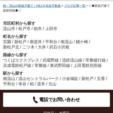
柏・流山の新築戸建て｜HILLS 桂友不動産
>
ブログ記事一覧
>
◇◆新築戸建て
最新情報◆◇
市区町村から探す
流山市
/
松戸市
/
柏市
/
上田市
町名から探す
宮園
/
新松戸
/
南逆井
/
平和台
/
南流山
/
鰭ケ崎
/
新松戸北
/
二ツ木
/
大井
/
武石小沢根
路線から探す
つくばエクスプレス
/
武蔵野線
/
流鉄流山線
/
常磐緩行線
/
京成電鉄松戸線
/
常磐線
/
東武野田線
/
上田電鉄別所線
駅から探す
南流山
/
流山セントラルパーク
/
小金城趾
/
新松戸
/
五香
/
平和台
/
幸谷
/
柏
/
逆井
/
元山
電話でお問い合わせ